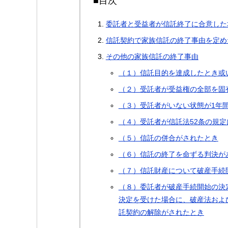
■目次
委託者と受益者が信託終了に合意した
信託契約で家族信託の終了事由を定め
その他の家族信託の終了事由
（１）信託目的を達成したとき或
（２）受託者が受益権の全部を固
（３）受託者がいない状態が1年
（４）受託者が信託法52条の規
（５）信託の併合がされたとき
（６）信託の終了を命ずる判決が
（７）信託財産について破産手続
（８）委託者が破産手続開始の決
決定を受けた場合に、破産法およ
託契約の解除がされたとき